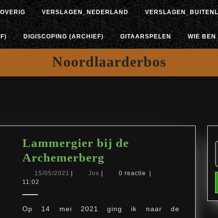
OVERIG
VERSLAGEN_NEDERLAND
VERSLAGEN_BUITEN
F)
DIGISCOPING (ARCHIEF)
GITAARSPELEN
WIE BEN 
Noordlaarderbos
Lammergier bij de
Lammergier
Archemerberg
bij
15/05/2021
Jos
15/05/2021
|
Jos
|
0 reactie
|
11:02
de
Archemerberg
Op 14 mei 2021 ging ik naar de