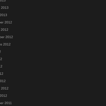
2013
i 2013
 2013
er 2012
 2012
ber 2012
us 2012
2
12
12
012
2012
i 2012
 2012
er 2011