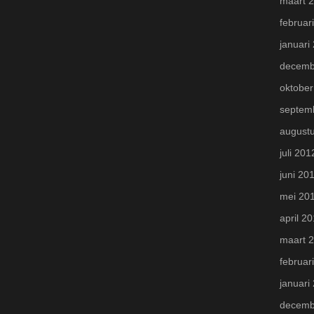
maart 
februar
januari
decemb
oktober
septem
august
juli 201
juni 20
mei 20
april 2
maart 
februar
januari
decemb