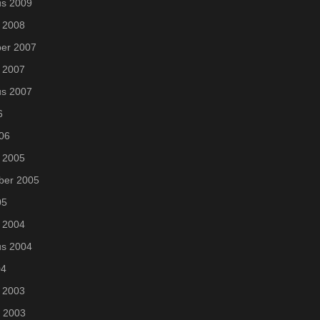
us 2009
 2008
er 2007
 2007
us 2007
6
006
 2005
ber 2005
05
 2004
us 2004
04
 2003
i 2003