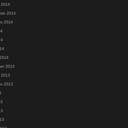
 2014
ber 2014
us 2014
14
14
014
 2014
er 2013
 2013
us 2013
3
13
13
013