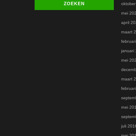
oktober
mei 20
april 2
maart 
februar
januari
mei 20
decemb
maart 
februar
septem
mei 20
septem
juli 201
mei 20