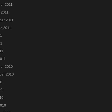
er 2011
 2011
ber 2011
us 2011
11
11
011
2011
er 2010
ber 2010
10
10
010
2010