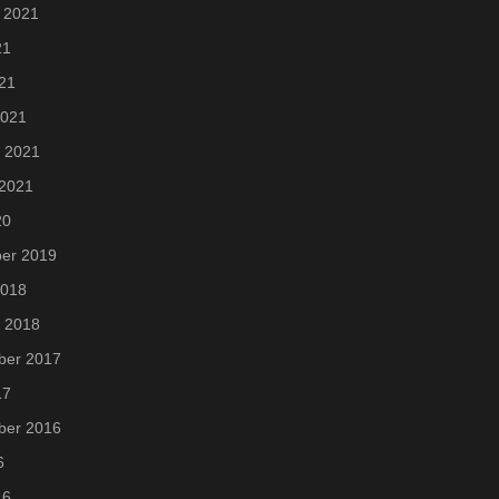
 2021
21
021
2021
i 2021
 2021
20
er 2019
2018
i 2018
ber 2017
17
ber 2016
6
16