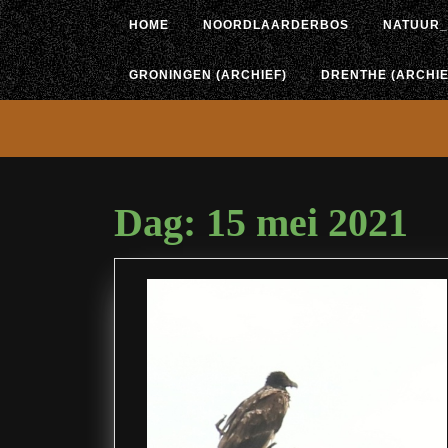
Ga
HOME
NOORDLAARDERBOS
NATUUR_
naar
de
inhoud
GRONINGEN (ARCHIEF)
DRENTHE (ARCHIE
Dag:
15 mei 2021