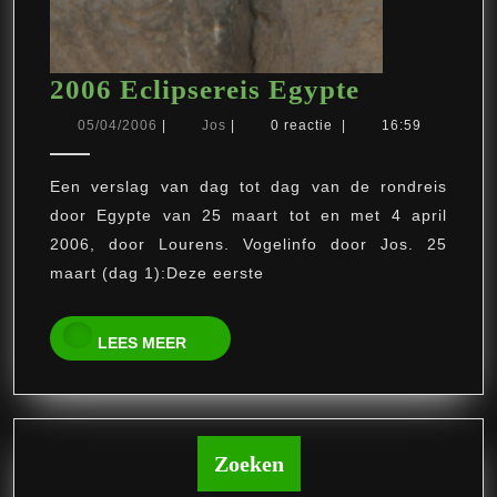
2006
2006 Eclipsereis Egypte
Eclipserei
05/04/2006
Jos
05/04/2006
|
Jos
|
0 reactie
|
16:59
Egypte
Een verslag van dag tot dag van de rondreis
door Egypte van 25 maart tot en met 4 april
2006, door Lourens. Vogelinfo door Jos. 25
maart (dag 1):Deze eerste
LEES
LEES MEER
MEER
Zoeken