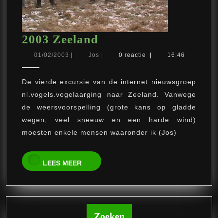
2003
2003 Zeeland
Zeeland
01/02/2003
Jos
01/02/2003
|
Jos
|
0 reactie
|
16:46
De vierde excursie van de internet nieuwsgroep
nl.vogels.vogelaarging naar Zeeland. Vanwege
de weersvoorspelling (grote kans op gladde
wegen, veel sneeuw en een harde wind)
moesten enkele mensen waaronder ik (Jos)
LEES
LEES MEER
MEER
Zoeken