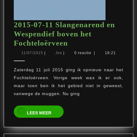
2015-07-11 Slangenarend en
Wespendief boven het
2015-
Fochteloërveen
07-
11/07/2015
Jos
11/07/2015
|
Jos
|
0 reactie
|
18:21
11
Slangenarend
Zaterdag 11 juli 2015 ging ik opnieuw naar het
Fochteloërveen. Vorige week was ik er ook,
en
maar toen ben ik het gebied niet in geweest,
Wespendief
vanwege de muggen. Nu ging
boven
het
LEES
LEES MEER
Fochteloërveen
MEER