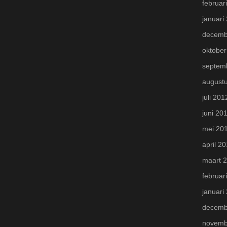
februar
januari
decemb
oktober
septem
august
juli 201
juni 20
mei 20
april 2
maart 
februar
januari
decemb
novemb