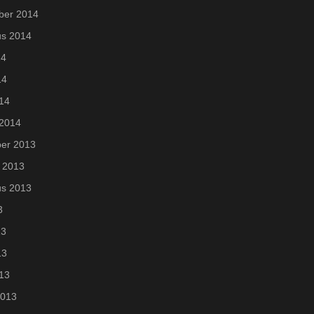
ber 2014
us 2014
14
14
014
 2014
er 2013
 2013
us 2013
3
13
13
013
2013