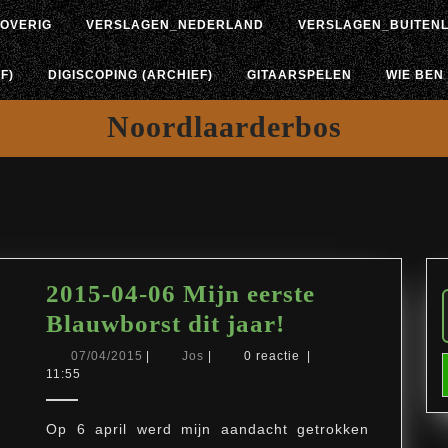
OVERIG
VERSLAGEN_NEDERLAND
VERSLAGEN_BUITEN
F)
DIGISCOPING (ARCHIEF)
GITAARSPELEN
WIE BEN 
Noordlaarderbos
2015-04-06 Mijn eerste
2015-
Blauwborst dit jaar!
04-
07/04/2015
Jos
07/04/2015
|
Jos
|
0 reactie
|
11:55
06
Mijn
Op 6 april werd mijn aandacht getrokken
eerste