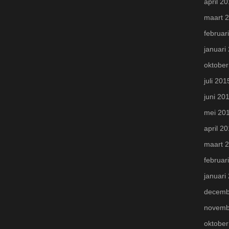
april 2
maart 
februar
januari
oktober
juli 201
juni 20
mei 20
april 2
maart 
februar
januari
decemb
novemb
oktober