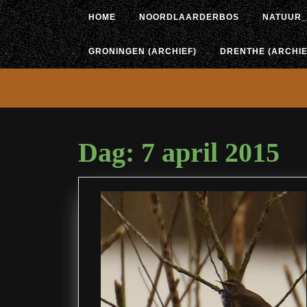
Ga
HOME
NOORDLAARDERBOS
NATUUR_
naar
de
inhoud
GRONINGEN (ARCHIEF)
DRENTHE (ARCHIE
Dag:
7 april 2015