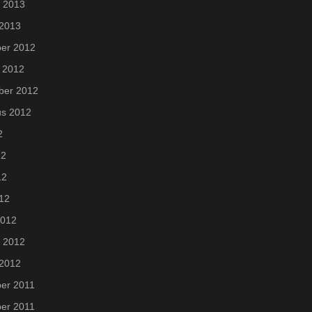
i 2013
 2013
er 2012
 2012
ber 2012
us 2012
2
12
12
012
2012
i 2012
 2012
er 2011
er 2011