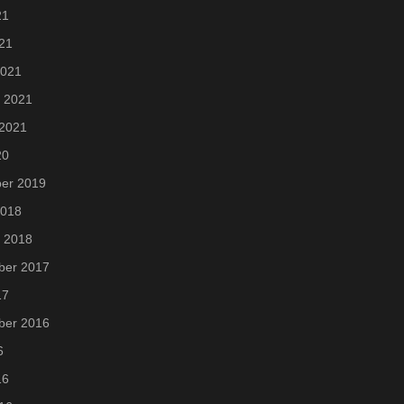
21
021
2021
i 2021
 2021
20
er 2019
2018
i 2018
ber 2017
17
ber 2016
6
16