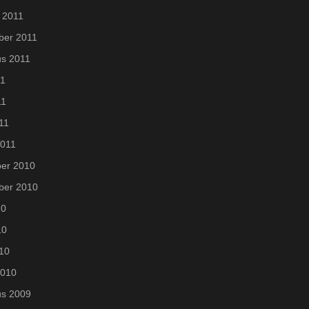
 2011
ber 2011
us 2011
11
11
011
2011
er 2010
ber 2010
10
10
010
2010
us 2009