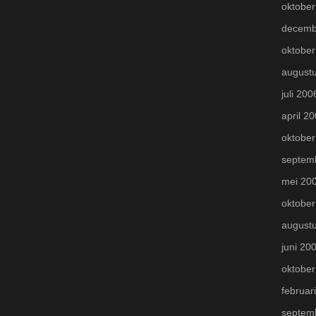
oktober
decemb
oktober
august
juli 200
april 2
oktober
septem
mei 20
oktober
august
juni 20
oktober
februar
septem