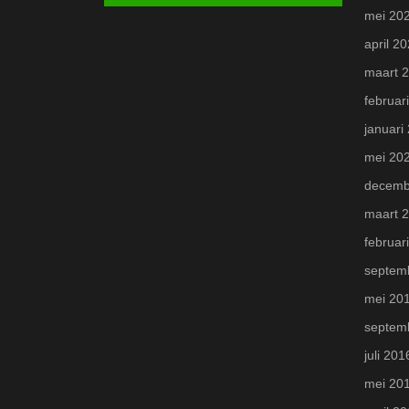
mei 20
april 2
maart 
februar
januari
mei 20
decemb
maart 
februar
septem
mei 20
septem
juli 201
mei 20