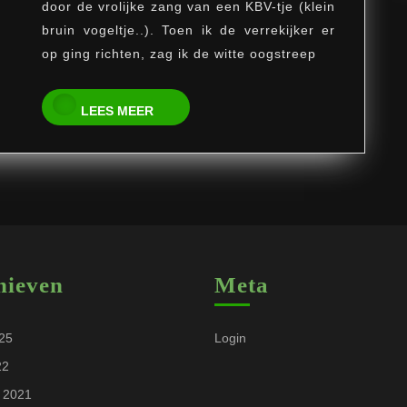
door de vrolijke zang van een KBV-tje (klein
Blauwborst
bruin vogeltje..). Toen ik de verrekijker er
dit
op ging richten, zag ik de witte oogstreep
jaar!
LEES
LEES MEER
MEER
hieven
Meta
025
Login
22
 2021