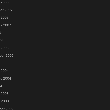
 2008
er 2007
 2007
us 2007
6
006
 2005
ber 2005
05
 2004
us 2004
04
 2003
i 2003
ber 2002