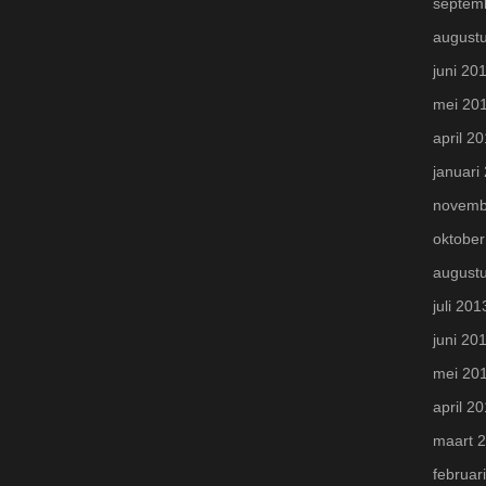
septem
august
juni 20
mei 20
april 2
januari
novemb
oktober
august
juli 201
juni 20
mei 20
april 2
maart 
februar