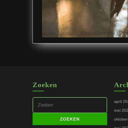
Zoeken
Arc
Zoek
april 2
naar:
mei 20
oktober
mei 20