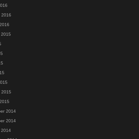
2016
i 2016
 2016
 2015
5
15
15
015
2015
i 2015
 2015
er 2014
er 2014
 2014