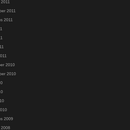
 2011
ber 2011
us 2011
11
11
011
2011
er 2010
ber 2010
10
10
010
2010
us 2009
 2008