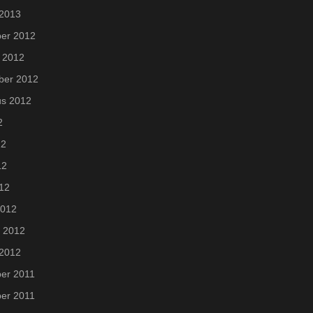
 2013
er 2012
 2012
ber 2012
us 2012
2
12
12
012
2012
i 2012
 2012
er 2011
er 2011