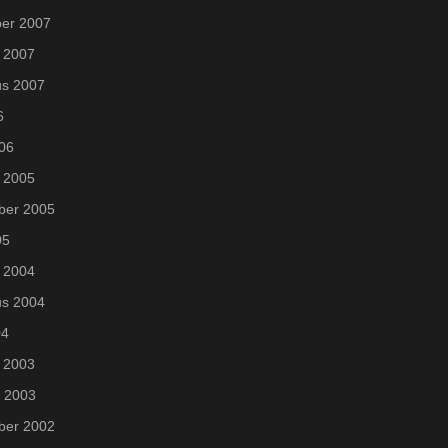
er 2007
 2007
us 2007
6
006
 2005
ber 2005
05
 2004
us 2004
04
 2003
i 2003
ber 2002