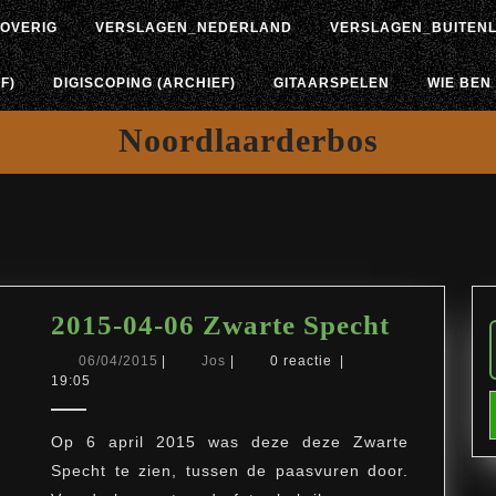
OVERIG
VERSLAGEN_NEDERLAND
VERSLAGEN_BUITEN
F)
DIGISCOPING (ARCHIEF)
GITAARSPELEN
WIE BEN 
Noordlaarderbos
2015-
2015-04-06 Zwarte Specht
04-
06/04/2015
Jos
06/04/2015
|
Jos
|
0 reactie
|
19:05
06
Zwarte
Op 6 april 2015 was deze deze Zwarte
Specht
Specht te zien, tussen de paasvuren door.