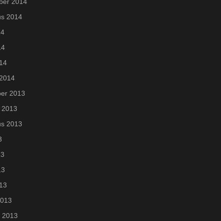
ber 2014
us 2014
14
14
014
 2014
er 2013
 2013
us 2013
3
13
13
013
2013
i 2013