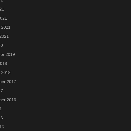
021
2021
i 2021
 2021
20
er 2019
2018
i 2018
ber 2017
17
ber 2016
6
16
016