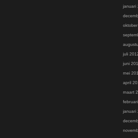
januari
decemb
oktober
septem
august
juli 201
juni 20
mei 20
april 2
maart 
februar
januari
decemb
novemb