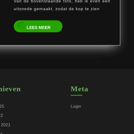
Van de bovenstaande foto, heb ik even een
uitsnede gemaakt, zodat de kop te zien
LEES
LEES MEER
MEER
hieven
Meta
025
Login
22
 2021
21