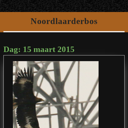
Ga
Open
naar
de
knop
Noordlaarderbos
inhoud
Dag:
15 maart 2015