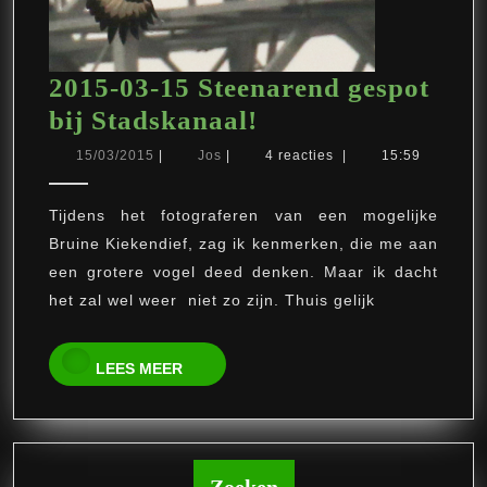
2015-03-15 Steenarend gespot
2015-
bij Stadskanaal!
03-
15/03/2015
Jos
15/03/2015
|
Jos
|
4 reacties
|
15:59
15
Steenarend
Tijdens het fotograferen van een mogelijke
Bruine Kiekendief, zag ik kenmerken, die me aan
gespot
een grotere vogel deed denken. Maar ik dacht
bij
het zal wel weer niet zo zijn. Thuis gelijk
Stadskanaal!
LEES
LEES MEER
MEER