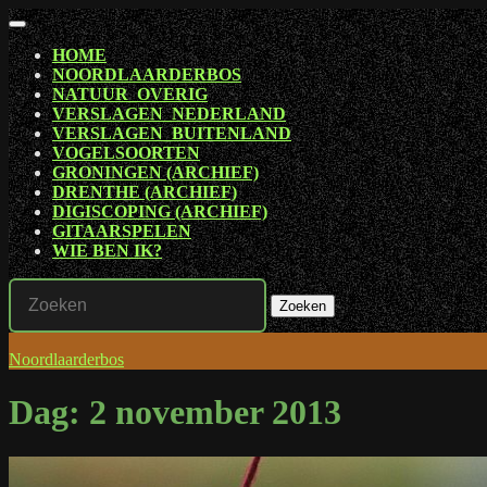
Ga
Open
naar
knop
HOME
de
NOORDLAARDERBOS
inhoud
NATUUR_OVERIG
VERSLAGEN_NEDERLAND
VERSLAGEN_BUITENLAND
VOGELSOORTEN
GRONINGEN (ARCHIEF)
DRENTHE (ARCHIEF)
DIGISCOPING (ARCHIEF)
GITAARSPELEN
WIE BEN IK?
SLUIT
Zoek
KNOP
naar:
Noordlaarderbos
Dag:
2 november 2013