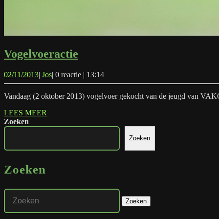
Vogelvoeractie
Vogelvoeractie
02/11/2013
Jos
02/11/2013
|
Jos
|
0 reactie
|
13:14
Vandaag (2 oktober 2013) vogelvoer gekocht van de jeugd van VAK
LEES
LEES MEER
MEER
Zoeken
Zoeken
Zoeken
Zoek
naar: