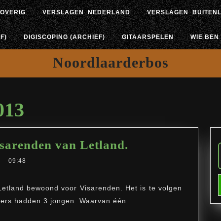
OVERIG
VERSLAGEN_NEDERLAND
VERSLAGEN_BUITEN
F)
DIGISCOPING (ARCHIEF)
GITAARSPELEN
WIE BEN 
Noordlaarderbos
013
Laatste
isarenden van Letland.
nieuws
09:48
over
de
n Letland bewoond voor Visarenden. Het is te volgen
ers hadden 3 jongen. Waarvan één
Visarenden
van