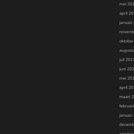
mei 20
april 2
januari
novemb
oktober
august
juli 201
juni 20
mei 20
april 2
maart 
februar
januari
decemb
oktober