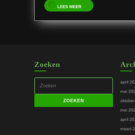
LEES
LEES MEER
MEER
Zoeken
Arc
Zoek
april 2
naar:
mei 20
oktober
mei 20
april 2
maart 