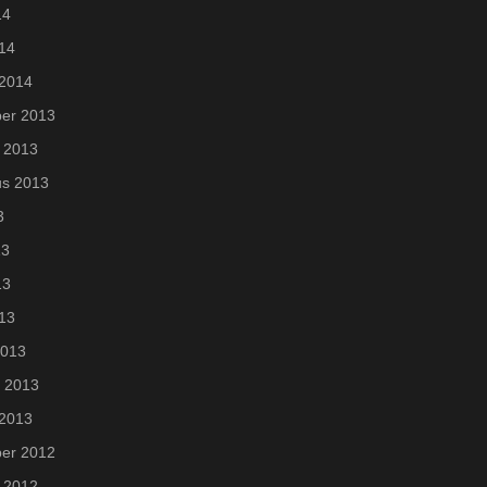
14
014
 2014
er 2013
 2013
us 2013
3
13
13
013
2013
i 2013
 2013
er 2012
 2012