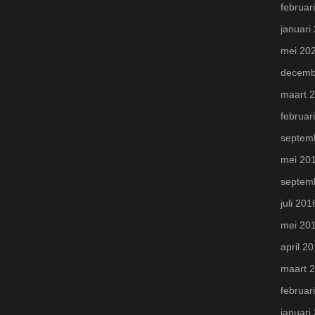
februar
januari
mei 20
decemb
maart 
februar
septem
mei 20
septem
juli 201
mei 20
april 2
maart 
februar
januari