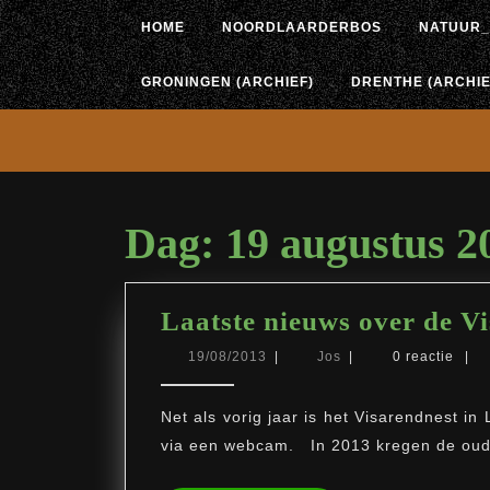
Ga
HOME
NOORDLAARDERBOS
NATUUR_
naar
de
inhoud
GRONINGEN (ARCHIEF)
DRENTHE (ARCHIE
Dag:
19 augustus 2
Laatste nieuws over de V
19/08/2013
Jos
19/08/2013
|
Jos
|
0 reactie
|
Net als vorig jaar is het Visarendnest i
via een webcam. In 2013 kregen de oud