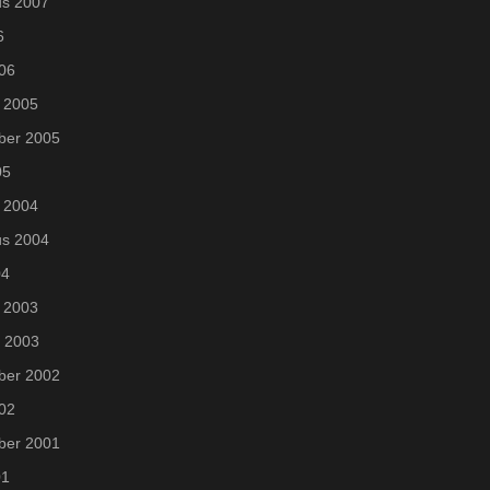
us 2007
6
006
 2005
ber 2005
05
 2004
us 2004
04
 2003
i 2003
ber 2002
002
ber 2001
01