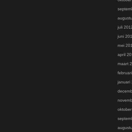
septem
august
juli 201
juni 20
mei 20
april 2
maart 
februar
januari
decemb
novemb
oktober
septem
august