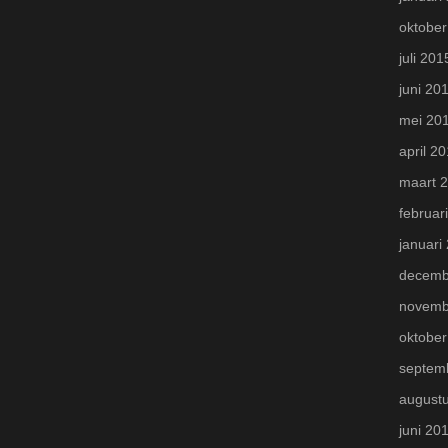
oktober
juli 201
juni 20
mei 20
april 2
maart 
februar
januari
decemb
novemb
oktober
septem
august
juni 20