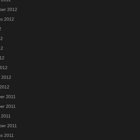
ber 2012
us 2012
2
12
12
012
2012
i 2012
 2012
er 2011
er 2011
 2011
ber 2011
us 2011