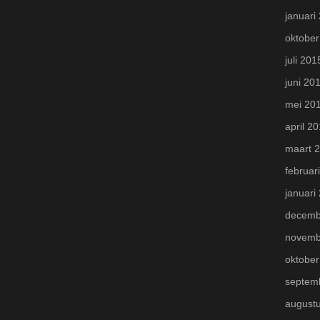
januari
oktober
juli 201
juni 20
mei 20
april 2
maart 
februar
januari
decemb
novemb
oktober
septem
august