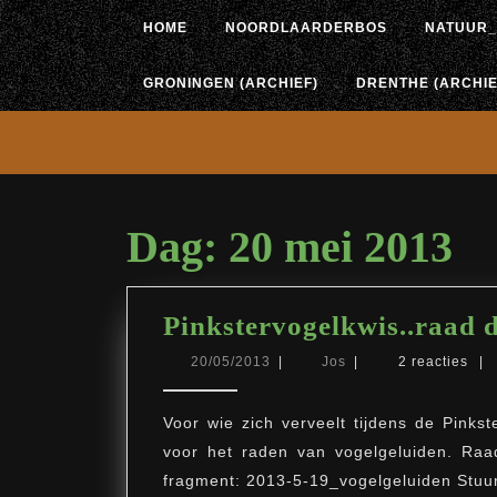
Ga
HOME
NOORDLAARDERBOS
NATUUR_
naar
de
inhoud
GRONINGEN (ARCHIEF)
DRENTHE (ARCHIE
Dag:
20 mei 2013
Pinkstervogelkwis..raad d
20/05/2013
Jos
20/05/2013
|
Jos
|
2 reacties
|
Voor wie zich verveelt tijdens de Pinks
voor het raden van vogelgeluiden. Raad
fragment: 2013-5-19_vogelgeluiden Stuu