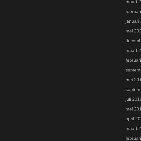
maart 
februar
januari
mei 20
decemb
maart 
februar
septem
mei 20
septem
juli 201
mei 20
april 2
maart 
februar