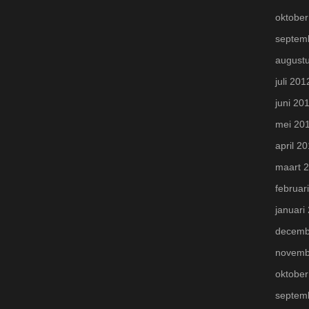
oktober
septem
august
juli 201
juni 20
mei 20
april 2
maart 
februar
januari
decemb
novemb
oktober
septem