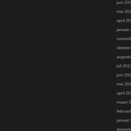
juni 20
mei 20
april 2
januari
novemb
oktober
august
juli 201
juni 20
mei 20
april 2
maart 
februar
januari
decemb