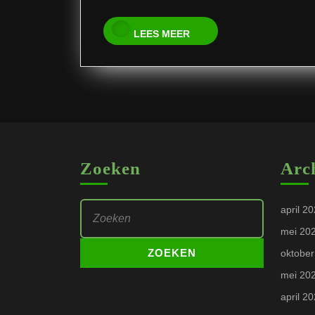
LEES
LEES MEER
MEER
Zoeken
Arc
Zoek
april 2
naar:
mei 20
oktober
mei 20
april 2