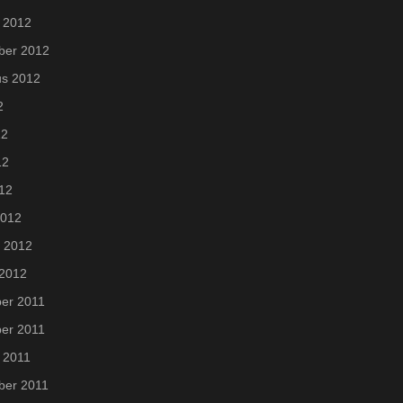
 2012
ber 2012
us 2012
2
12
12
012
2012
i 2012
 2012
er 2011
er 2011
 2011
ber 2011