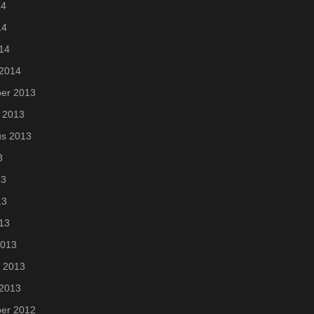
14
14
014
 2014
er 2013
 2013
us 2013
3
13
13
013
2013
i 2013
 2013
er 2012