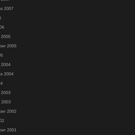
us 2007
6
006
 2005
ber 2005
05
 2004
us 2004
04
 2003
i 2003
ber 2002
002
ber 2001