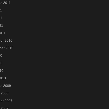
us 2011
11
11
011
2011
er 2010
ber 2010
10
10
010
2010
us 2009
 2008
er 2007
 2007