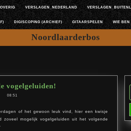
OVERIG
VERSLAGEN_NEDERLAND
VERSLAGEN_BUITEN
F)
DIGISCOPING (ARCHIEF)
GITAARSPELEN
WIE BEN 
Noordlaarderbos
Pinkstervogelkwis..r
e vogelgeluiden!
de
08:51
vogelgeluiden!
terdagen of het gewoon leuk vind, hier een kwisje
 zoveel mogelijk vogelgeluiden uit het volgende
r