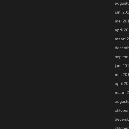
august
juni 20
mei 20
april 2
maart 
decemb
septem
juni 20
mei 20
april 2
maart 
august
oktober
decemb
oktober