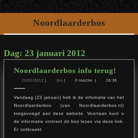
Ga
Open
naar
de
knop
Noordlaarderbos
inhoud
Dag:
23 januari 2012
Noord
Noordlaarderbos info terug!
info
23/01/2012
Jos
23/01/2012
|
Jos
|
0 reactie
|
16:36
terug!
Vandaag (23 januari) heb ik de infomatie van het
Noordlaarderbos (van Noordlaarderbos.nl)
toegevoegd aan deze website. Voortaan kunt u
de informatie omtrent dit bos lezen via deze link.
Er ontbreekt