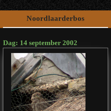
Ga
Open
naar
de
knop
Noordlaarderbos
inhoud
Dag:
14 september 2002