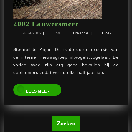
2002
2002 Lauwersmeer
Lauwersmeer
14/09/2002
Jos
14/09/2002
|
Jos
|
0 reactie
|
16:47
Steenuil bij Anjum Dit is de derde excursie van
de internet nieuwsgroep nl.vogels.vogelaar. De
vorige twee zijn erg goed bevallen bij de
deelnemers zodat we nu elke half jaar iets
LEES
LEES MEER
MEER
Zoeken